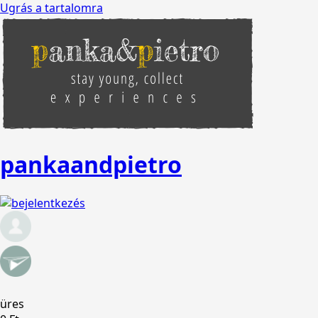
Ugrás a tartalomra
pankaandpietro
üres