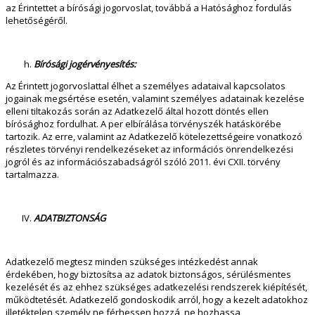
az Érintettet a bírósági jogorvoslat, továbbá a Hatósághoz fordulás
lehetőségéről.
Bírósági jogérvényesítés:
Az Érintett jogorvoslattal élhet a személyes adataival kapcsolatos
jogainak megsértése esetén, valamint személyes adatainak kezelése
elleni tiltakozás során az Adatkezelő által hozott döntés ellen
bírósághoz fordulhat. A per elbírálása törvényszék hatáskörébe
tartozik. Az erre, valamint az Adatkezelő kötelezettségeire vonatkozó
részletes törvényi rendelkezéseket az információs önrendelkezési
jogról és az információszabadságról szóló 2011. évi CXII. törvény
tartalmazza.
ADATBIZTONSÁG
Adatkezelő megtesz minden szükséges intézkedést annak
érdekében, hogy biztosítsa az adatok biztonságos, sérülésmentes
kezelését és az ehhez szükséges adatkezelési rendszerek kiépítését,
működtetését. Adatkezelő gondoskodik arról, hogy a kezelt adatokhoz
illetéktelen személy ne férhessen hozzá, ne hozhassa