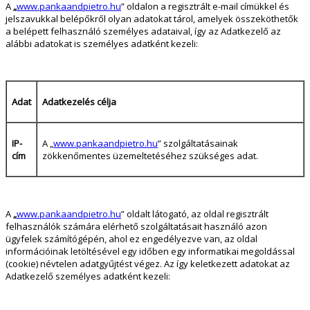
A
„
www.pankaandpietro.hu
” oldalon a regisztrált e-mail címükkel és
jelszavukkal belépőkről olyan adatokat tárol, amelyek összeköthetők
a belépett felhasználó személyes adataival, így az Adatkezelő az
alábbi adatokat is személyes adatként kezeli:
Adat
Adatkezelés célja
IP-
A „
www.pankaandpietro.hu
” szolgáltatásainak
cím
zökkenőmentes üzemeltetéséhez szükséges adat.
A
„
www.pankaandpietro.hu
” oldalt látogató, az oldal regisztrált
felhasználók számára elérhető szolgáltatásait használó azon
ügyfelek számítógépén, ahol ez engedélyezve van, az oldal
információinak letöltésével egy időben egy informatikai megoldással
(cookie) névtelen adatgyűjtést végez. Az így keletkezett adatokat az
Adatkezelő személyes adatként kezeli: