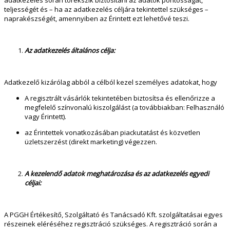
adatkezelés során törekszik biztosítani az adatok pontosságát,
teljességét és – ha az adatkezelés céljára tekintettel szükséges –
naprakészségét, amennyiben az Érintett ezt lehetővé teszi.
Az adatkezelés általános célja:
Adatkezelő kizárólag abból a célból kezel személyes adatokat, hogy
A regisztrált vásárlók tekintetében biztosítsa és ellenőrizze a
megfelelő színvonalú kiszolgálást (a továbbiakban: Felhasználó
vagy Érintett).
az Érintettek vonatkozásában piackutatást és közvetlen
üzletszerzést (direkt marketing) végezzen.
A kezelendő adatok meghatározása és az adatkezelés egyedi
céljai:
A PGGH Értékesítő, Szolgáltató és Tanácsadó Kft. szolgáltatásai egyes
részeinek eléréséhez regisztráció szükséges. A regisztráció során a