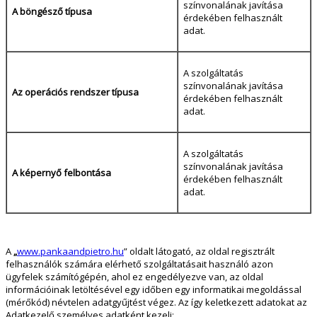
színvonalának javítása
A böngésző típusa
érdekében felhasznált
adat.
A szolgáltatás
színvonalának javítása
Az operációs rendszer típusa
érdekében felhasznált
adat.
A szolgáltatás
színvonalának javítása
A képernyő felbontása
érdekében felhasznált
adat.
A
„
www.pankaandpietro.hu
” oldalt látogató, az oldal regisztrált
felhasználók számára elérhető szolgáltatásait használó azon
ügyfelek számítógépén, ahol ez engedélyezve van, az oldal
információinak letöltésével egy időben egy informatikai megoldással
(mérőkód) névtelen adatgyűjtést végez. Az így keletkezett adatokat az
Adatkezelő személyes adatként kezeli: