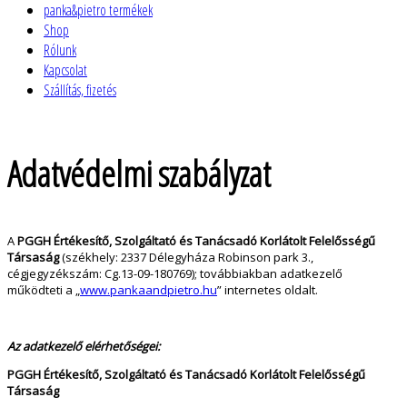
Főmenü
panka&pietro termékek
Shop
Rólunk
Kapcsolat
Szállítás, fizetés
Adatvédelmi szabályzat
A
PGGH Értékesítő, Szolgáltató és Tanácsadó Korlátolt Felelősségű
Társaság
(székhely: 2337 Délegyháza Robinson park 3.,
cégjegyzékszám: Cg.13-09-180769); továbbiakban adatkezelő
működteti a „
www.pankaandpietro.hu
” internetes oldalt.
Az adatkezelő elérhetőségei:
PGGH Értékesítő, Szolgáltató és Tanácsadó Korlátolt Felelősségű
Társaság