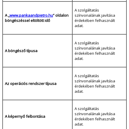
A szolgáltatás
A „
www.pankaandpietro.hu
” oldalon
színvonalának javítása
böngészéssel eltöltött idő
érdekében felhasznált
adat.
A szolgáltatás
színvonalának javítása
A böngésző típusa
érdekében felhasznált
adat.
A szolgáltatás
színvonalának javítása
Az operációs rendszer típusa
érdekében felhasznált
adat.
A szolgáltatás
színvonalának javítása
A képernyő felbontása
érdekében felhasznált
adat.