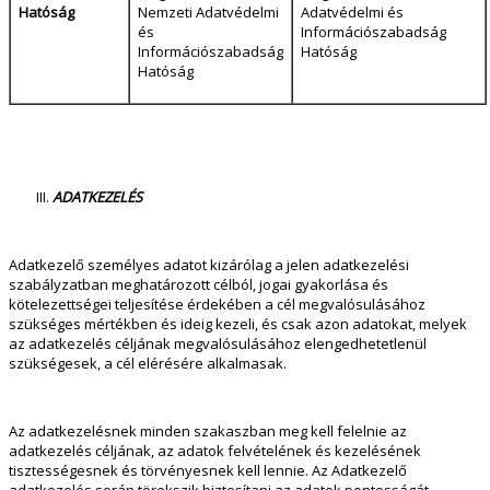
Hatóság
Nemzeti Adatvédelmi
Adatvédelmi és
és
Információszabadság
Információszabadság
Hatóság
Hatóság
ADATKEZELÉS
Adatkezelő személyes adatot kizárólag a jelen adatkezelési
szabályzatban meghatározott célból, jogai gyakorlása és
kötelezettségei teljesítése érdekében a cél megvalósulásához
szükséges mértékben és ideig kezeli, és csak azon adatokat, melyek
az adatkezelés céljának megvalósulásához elengedhetetlenül
szükségesek, a cél elérésére alkalmasak.
Az adatkezelésnek minden szakaszban meg kell felelnie az
adatkezelés céljának, az adatok felvételének és kezelésének
tisztességesnek és törvényesnek kell lennie. Az Adatkezelő