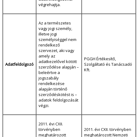
végrehajtja.
Az a természetes
vagy jogi személy,
illetve jogi
személyiséggel nem
rendelkező
szervezet, aki vagy
amely az
PGGH Értékesítő,
adatkezelővel kötött
Adatfeldolgozó
Szolgáltató és Tanácsadó
szerződése alapján –
Kft.
beleértve a
jogszabály
rendelkezése
alapján történő
szerződéskötést is –
adatok feldolgozását
végzi.
2011. évi CXII.
törvényben
2011. évi CXII. törvényben
meghatározott
meghatározott Nemzeti