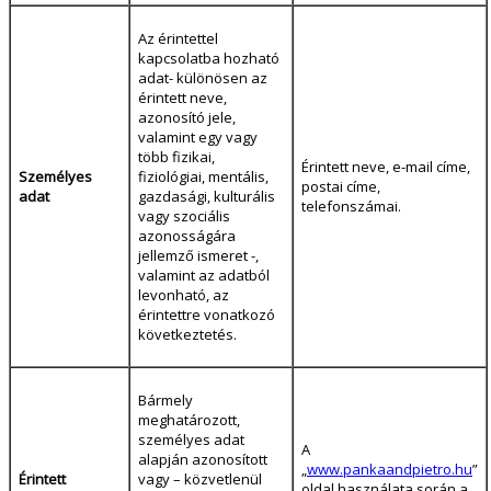
Az érintettel
kapcsolatba hozható
adat- különösen az
érintett neve,
azonosító jele,
valamint egy vagy
több fizikai,
Érintett neve, e-mail címe,
Személyes
fiziológiai, mentális,
postai címe,
adat
gazdasági, kulturális
telefonszámai.
vagy szociális
azonosságára
jellemző ismeret -,
valamint az adatból
levonható, az
érintettre vonatkozó
következtetés.
Bármely
meghatározott,
személyes adat
A
alapján azonosított
„
www.pankaandpietro.hu
”
Érintett
vagy – közvetlenül
oldal használata során a