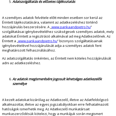
Adatszolgáltatás és előzetes tájékoztatás
A személyes adatok felvétele előtt minden esetben sor kerül az
Érintett tájékoztatására, valamint az adatkezeléshez történő
hozzájárulás beszerzésére. A „
www.pankaandpietro.hu
”
szolgáltatásai igénybevételéhez szükségesek személyes adatok, mely
adatokat Érintett a regisztráció alkalmával ad meg Adatkezelőnek. Az
Érintett a „
www.pankaandpietro.hu
” bizonyos szolgáltatásainak
igénybevételével hozzájárulását adja a személyes adatok fent
meghatározott felhasználásához.
Az adatszolgáltatás önkéntes, az Érintett nem köteles hozzájárulását
adni az adatkezeléshez.
Az adatok megismerésére jogosult lehetséges adatkezelők
személye
A kezelt adatokat kizárólag az Adatkezelő, illetve az Adatfeldolgozó
alkalmazottai, illetve az egyes jogszabályokban erre felhatalmazott
hatóságok ismerhetik meg. Az Adatkezelő munkatársait
munkaszerződésük kötelezi, hogy a munkájuk során megismert