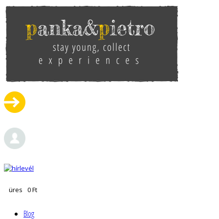
Ugrás a tartalomra
pankaandpietro
üres
0 Ft
Blog