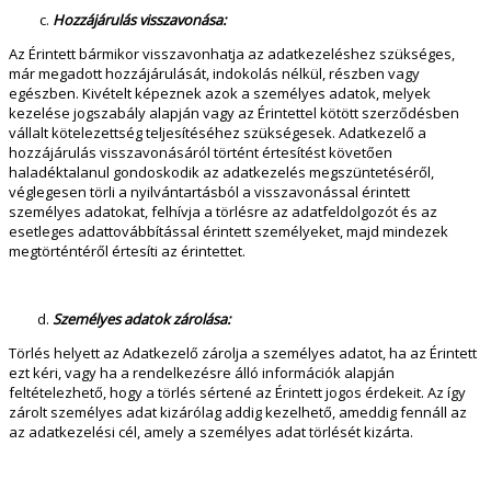
Hozzájárulás visszavonása:
Az Érintett bármikor visszavonhatja az adatkezeléshez szükséges,
már megadott hozzájárulását, indokolás nélkül, részben vagy
egészben. Kivételt képeznek azok a személyes adatok, melyek
kezelése jogszabály alapján vagy az Érintettel kötött szerződésben
vállalt kötelezettség teljesítéséhez szükségesek. Adatkezelő a
hozzájárulás visszavonásáról történt értesítést követően
haladéktalanul gondoskodik az adatkezelés megszüntetéséről,
véglegesen törli a nyilvántartásból a visszavonással érintett
személyes adatokat, felhívja a törlésre az adatfeldolgozót és az
esetleges adattovábbítással érintett személyeket, majd mindezek
megtörténtéről értesíti az érintettet.
Személyes adatok zárolása:
Törlés helyett az Adatkezelő zárolja a személyes adatot, ha az Érintett
ezt kéri, vagy ha a rendelkezésre álló információk alapján
feltételezhető, hogy a törlés sértené az Érintett jogos érdekeit. Az így
zárolt személyes adat kizárólag addig kezelhető, ameddig fennáll az
az adatkezelési cél, amely a személyes adat törlését kizárta.