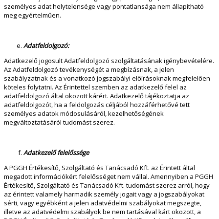
személyes adat helytelensége vagy pontatlansága nem állapítható
meg egyértelműen.
Adatfeldolgozó:
Adatkezelő jogosult Adatfeldolgozó szolgáltatásának igénybevételére.
Az Adatfeldolgozó tevékenységét a megbízásnak, a jelen
szabályzatnak és a vonatkozó jogszabályi előírásoknak megfelelően
köteles folytatni. Az Érintettel szemben az adatkezelő felel az
adatfeldolgozó által okozott kárért. Adatkezelő tájékoztatja az
adatfeldolgozót, ha a feldolgozás céljából hozzáférhetővé tett
személyes adatok módosulásáról, kezelhetőségének
megváltoztatásáról tudomást szerez.
Adatkezelő felelőssége
A PGGH Értékesítő, Szolgáltató és Tanácsadó Kft. az Érintett által
megadott információkért felelősséget nem vállal. Amennyiben a PGGH
Értékesítő, Szolgáltató és Tanácsadó Kft. tudomást szerez arról, hogy
az érintett valamely harmadik személy jogait vagy a jogszabályokat
sérti, vagy egyébként a jelen adatvédelmi szabályokat megszegte,
illetve az adatvédelmi szabályok be nem tartásával kárt okozott, a