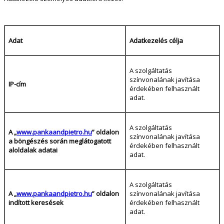
Adat
Adatkezelés célja
A szolgáltatás
színvonalának javítása
IP-cím
érdekében felhasznált
adat.
A szolgáltatás
A „
www.pankaandpietro.hu
” oldalon
színvonalának javítása
a böngészés során meglátogatott
érdekében felhasznált
aloldalak adatai
adat.
A szolgáltatás
A „
www.pankaandpietro.hu
” oldalon
színvonalának javítása
indított keresések
érdekében felhasznált
adat.