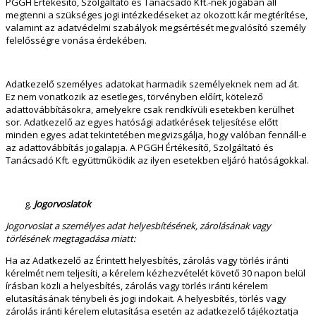
PGGH Értékesítő, Szolgáltató és Tanácsadó Kft.-nek jogában áll
megtenni a szükséges jogi intézkedéseket az okozott kár megtérítése,
valamint az adatvédelmi szabályok megsértését megvalósító személy
felelősségre vonása érdekében.
Adatkezelő személyes adatokat harmadik személyeknek nem ad át.
Ez nem vonatkozik az esetleges, törvényben előírt, kötelező
adattovábbításokra, amelyekre csak rendkívüli esetekben kerülhet
sor. Adatkezelő az egyes hatósági adatkérések teljesítése előtt
minden egyes adat tekintetében megvizsgálja, hogy valóban fennáll-e
az adattovábbítás jogalapja. A PGGH Értékesítő, Szolgáltató és
Tanácsadó Kft. együttműködik az ilyen esetekben eljáró hatóságokkal.
Jogorvoslatok
Jogorvoslat a személyes adat helyesbítésének, zárolásának vagy
törlésének megtagadása miatt:
Ha az Adatkezelő az Érintett helyesbítés, zárolás vagy törlés iránti
kérelmét nem teljesíti, a kérelem kézhezvételét követő 30 napon belül
írásban közli a helyesbítés, zárolás vagy törlés iránti kérelem
elutasításának ténybeli és jogi indokait. A helyesbítés, törlés vagy
zárolás iránti kérelem elutasítása esetén az adatkezelő tájékoztatja