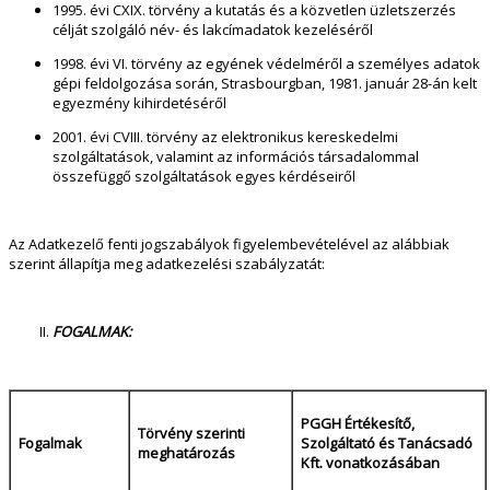
1995. évi CXIX. törvény a kutatás és a közvetlen üzletszerzés
célját szolgáló név- és lakcímadatok kezeléséről
1998. évi VI. törvény az egyének védelméről a személyes adatok
gépi feldolgozása során, Strasbourgban, 1981. január 28-án kelt
egyezmény kihirdetéséről
2001. évi CVIII. törvény az elektronikus kereskedelmi
szolgáltatások, valamint az információs társadalommal
összefüggő szolgáltatások egyes kérdéseiről
Az Adatkezelő fenti jogszabályok figyelembevételével az alábbiak
szerint állapítja meg adatkezelési szabályzatát:
FOGALMAK:
PGGH Értékesítő,
Törvény szerinti
Fogalmak
Szolgáltató és Tanácsadó
meghatározás
Kft. vonatkozásában