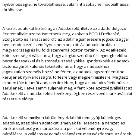
nyilvánosságra, ne továbbíthassa, valamint azokat ne módosíthassa,
törölhesse.
A kezelt adatokat kizárólag az Adatkezelő, illetve az adatfeldolgozó
érintett alkalmazottai ismerhetik meg, azokat a PGGH Értékesítő,
Szolgáltató és Tanácsadó Kft. az adat megismerésére jogosultsággal
nem rendelkező személynek nem adja át. Az adatok tárolása
magyarországi és külföldi szerverhálózaton történik. Az Adatkezelő
kötelezettséget vállal arra, hogy a legkorszerűbb és legmegfelelőbb
berendezésekkel és biztonsági szabályokkal gondoskodik az adatok
biztonságáról, különös tekintettel arra, hogy az adatokhoz
jogosulatlan személy hozzá ne férjen, az adatok jogszerűtlenül ne
kerüljenek nyilvánosságra, törlésre vagy megsemmisítésre. Megtesz
minden tőle telhetőt annak érdekében, hogy az adatok véletlenül se
sérüljenek, illetve semmisüljenek meg. A fenti kötelezettségvállalást az
Adatkezelő az adatkezelési tevékenységben részt vevő munkavállalói
részére is előírja.
Adatkezelő semmilyen körülmények között nem gyűjt különleges
adatokat, azaz olyan adatokat, amelyek faji eredetre, a nemzeti és
etnikai kisebbséghez tartozásra, a politikai véleményre vagy
pártállásra, a vallásos vagy más világnézeti meggyőződésre, az érdek-