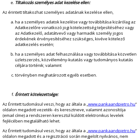
Tiltakozás személyes adat kezelése ellen:
Az érintett tiltakozhat személyes adatának kezelése ellen,
ha a személyes adatok kezelése vagy továbbítása kizárólag az
Adatkezelőre vonatkozó jogi kötelezettség teljesítéséhez vagy
az Adatkezelő, adatátvevő vagy harmadik személy jogos
érdekének érvényesítéséhez szükséges, kivéve kötelező
adatkezelés esetén;
ha a személyes adat felhasználása vagy továbbítása közvetlen
üzletszerzés, közvélemény-kutatás vagy tudományos kutatás
céljára történik; valamint
törvényben meghatározott egyéb esetben.
Érintett kötelezettsége:
Az Érintett tudomásul veszi, hogy az általa a „
www.pankaandpietro.hu
”
oldalon megadott vezeték- és keresztneve, valamint azonosítója
(email címe) a rendszeren keresztül küldött elektronikus levelek
fejlécében megtalálható lehet.
Az Érintett tudomásul veszi, hogy az általa a „
www.pankaandpietro.hu
”
oldalon megadott és a regisztráció során megjelölt nyilvános, nem