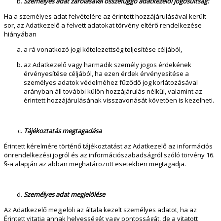
Személyes adat zárolásával összefüggő adatkezelői jogosultság:
Ha a személyes adat felvételére az érintett hozzájárulásával került
sor, az Adatkezelő a felvett adatokat törvény eltérő rendelkezése
hiányában
a rá vonatkozó jogi kötelezettség teljesítése céljából,
az Adatkezelő vagy harmadik személy jogos érdekének
érvényesítése céljából, ha ezen érdek érvényesítése a
személyes adatok védelméhez fűződő jog korlátozásával
arányban áll további külön hozzájárulás nélkül, valamint az
érintett hozzájárulásának visszavonását követően is kezelheti.
Tájékoztatás megtagadása
Érintett kérelmére történő tájékoztatást az Adatkezelő az információs
önrendelkezési jogról és az információszabadságról szóló törvény 16.
§-a alapján az abban meghatározott esetekben megtagadja.
Személyes adat megjelölése
Az Adatkezelő megjelöli az általa kezelt személyes adatot, ha az
Érintett vitatja annak helyességét vagy pontosságát, de a vitatott