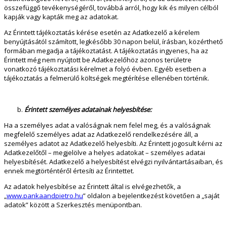
összefüggő tevékenységéről, továbbá arról, hogy kik és milyen célból
kapják vagy kapták meg az adatokat.
Az Érintett tájékoztatás kérése esetén az Adatkezelő a kérelem
benyújtásától számított, legkésőbb 30 napon belül, írásban, közérthető
formában megadja a tájékoztatást. A tájékoztatás ingyenes, ha az
Érintett még nem nyújtott be Adatkezelőhöz azonos területre
vonatkozó tájékoztatási kérelmet a folyó évben. Egyéb esetben a
tájékoztatás a felmerülő költségek megtérítése ellenében történik.
Érintett személyes adatainak helyesbítése:
Ha a személyes adat a valóságnak nem felel meg, és a valóságnak
megfelelő személyes adat az Adatkezelő rendelkezésére áll, a
személyes adatot az Adatkezelő helyesbíti. Az Érintett jogosult kérni az
Adatkezelőtől – megjelölve a helyes adatokat – személyes adatai
helyesbítését. Adatkezelő a helyesbítést elvégzi nyilvántartásaiban, és
ennek megtörténtéről értesíti az Érintettet.
Az adatok helyesbítése az Érintett által is elvégezhetők, a
„
www.pankaandpietro.hu
” oldalon a bejelentkezést követően a „saját
adatok” között a Szerkesztés menüpontban.