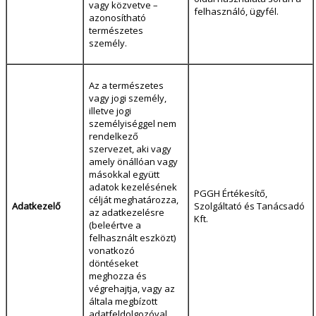
vagy közvetve –
felhasználó, ügyfél.
azonosítható
természetes
személy.
Az a természetes
vagy jogi személy,
illetve jogi
személyiséggel nem
rendelkező
szervezet, aki vagy
amely önállóan vagy
másokkal együtt
adatok kezelésének
PGGH Értékesítő,
célját meghatározza,
Adatkezelő
Szolgáltató és Tanácsadó
az adatkezelésre
Kft.
(beleértve a
felhasznált eszközt)
vonatkozó
döntéseket
meghozza és
végrehajtja, vagy az
általa megbízott
adatfeldolgozóval