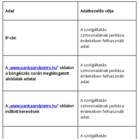
Adat
Adatkezelés célja
A szolgáltatás
színvonalának javítása
IP-cím
érdekében felhasznált
adat.
A szolgáltatás
A „
www.pankaandpietro.hu
” oldalon
színvonalának javítása
a böngészés során meglátogatott
érdekében felhasznált
aloldalak adatai
adat.
A szolgáltatás
A „
www.pankaandpietro.hu
” oldalon
színvonalának javítása
indított keresések
érdekében felhasznált
adat.
A szolgáltatás