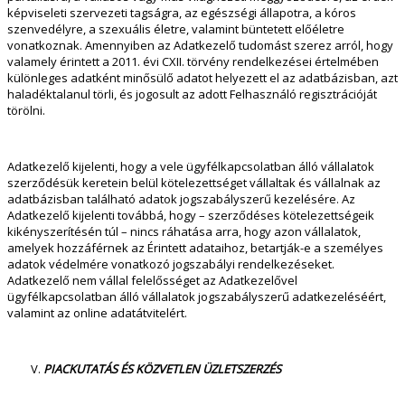
képviseleti szervezeti tagságra, az egészségi állapotra, a kóros
szenvedélyre, a szexuális életre, valamint büntetett előéletre
vonatkoznak. Amennyiben az Adatkezelő tudomást szerez arról, hogy
valamely érintett a 2011. évi CXII. törvény rendelkezései értelmében
különleges adatként minősülő adatot helyezett el az adatbázisban, azt
haladéktalanul törli, és jogosult az adott Felhasználó regisztrációját
törölni.
Adatkezelő kijelenti, hogy a vele ügyfélkapcsolatban álló vállalatok
szerződésük keretein belül kötelezettséget vállaltak és vállalnak az
adatbázisban található adatok jogszabályszerű kezelésére. Az
Adatkezelő kijelenti továbbá, hogy – szerződéses kötelezettségeik
kikényszerítésén túl – nincs ráhatása arra, hogy azon vállalatok,
amelyek hozzáférnek az Érintett adataihoz, betartják-e a személyes
adatok védelmére vonatkozó jogszabályi rendelkezéseket.
Adatkezelő nem vállal felelősséget az Adatkezelővel
ügyfélkapcsolatban álló vállalatok jogszabályszerű adatkezeléséért,
valamint az online adatátvitelért.
PIACKUTATÁS ÉS KÖZVETLEN ÜZLETSZERZÉS