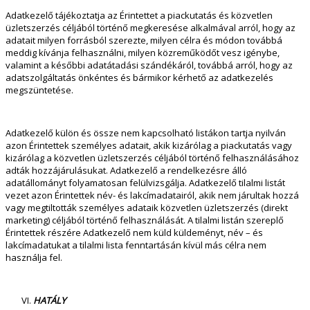
Adatkezelő tájékoztatja az Érintettet a piackutatás és közvetlen
üzletszerzés céljából történő megkeresése alkalmával arról, hogy az
adatait milyen forrásból szerezte, milyen célra és módon továbbá
meddig kívánja felhasználni, milyen közreműködőt vesz igénybe,
valamint a későbbi adatátadási szándékáról, továbbá arról, hogy az
adatszolgáltatás önkéntes és bármikor kérhető az adatkezelés
megszüntetése.
Adatkezelő külön és össze nem kapcsolható listákon tartja nyilván
azon Érintettek személyes adatait, akik kizárólag a piackutatás vagy
kizárólag a közvetlen üzletszerzés céljából történő felhasználásához
adták hozzájárulásukat. Adatkezelő a rendelkezésre álló
adatállományt folyamatosan felülvizsgálja. Adatkezelő tilalmi listát
vezet azon Érintettek név- és lakcímadatairól, akik nem járultak hozzá
vagy megtiltották személyes adataik közvetlen üzletszerzés (direkt
marketing) céljából történő felhasználását. A tilalmi listán szereplő
Érintettek részére Adatkezelő nem küld küldeményt, név – és
lakcímadatukat a tilalmi lista fenntartásán kívül más célra nem
használja fel.
HATÁLY