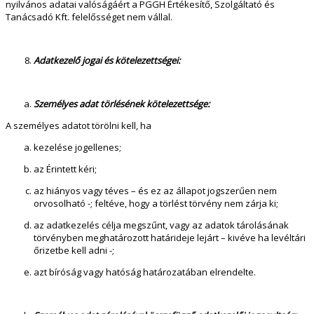
nyilvános adatai valóságáért a PGGH Értékesítő, Szolgáltató és
Tanácsadó Kft. felelősséget nem vállal.
Adatkezelő jogai és kötelezettségei:
Személyes adat törlésének kötelezettsége:
A személyes adatot törölni kell, ha
kezelése jogellenes;
az Érintett kéri;
az hiányos vagy téves – és ez az állapot jogszerűen nem
orvosolható -; feltéve, hogy a törlést törvény nem zárja ki;
az adatkezelés célja megszűnt, vagy az adatok tárolásának
törvényben meghatározott határideje lejárt – kivéve ha levéltári
őrizetbe kell adni -;
azt bíróság vagy hatóság határozatában elrendelte.