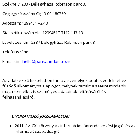
Székhely: 2337 Délegyháza Robinson park 3.
Cégjegyzékszám: Cg.13-09-180769
Adószám: 12994517-2-13
Statisztikai számjele: 12994517-7112-113-13
Levelezési cím: 2337 Délegyháza Robinson park 3.
Telefonszám:
E-mail cím:
hello@pankaandpietro.hu
Az adatkezelő tiszteletben tartja a személyes adatok védelméhez
fűződő alkotmányos alapjogot, melynek tartalma szerint mindenki
maga rendelkezik személyes adatainak feltárásáról és
felhasználásáról.
VONATKOZÓ JOGSZABÁLYOK:
2011. évi CXII törvény az információs önrendelkezési jogról és az
információszabadságról