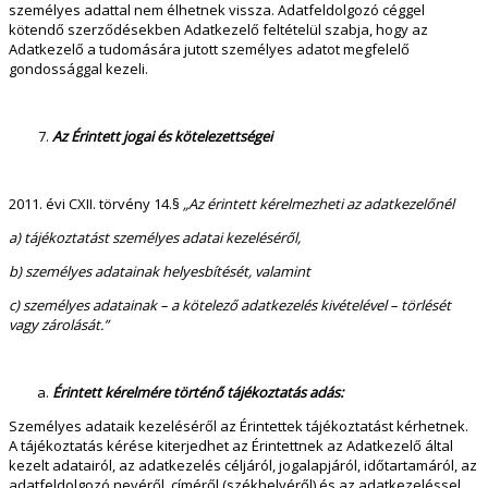
személyes adattal nem élhetnek vissza. Adatfeldolgozó céggel
kötendő szerződésekben Adatkezelő feltételül szabja, hogy az
Adatkezelő a tudomására jutott személyes adatot megfelelő
gondossággal kezeli.
Az Érintett jogai és kötelezettségei
2011. évi CXII. törvény 14.§
„Az érintett kérelmezheti az adatkezelőnél
a) tájékoztatást személyes adatai kezeléséről,
b) személyes adatainak helyesbítését, valamint
c) személyes adatainak – a kötelező adatkezelés kivételével – törlését
vagy zárolását.”
Érintett kérelmére történő tájékoztatás adás:
Személyes adataik kezeléséről az Érintettek tájékoztatást kérhetnek.
A tájékoztatás kérése kiterjedhet az Érintettnek az Adatkezelő által
kezelt adatairól, az adatkezelés céljáról, jogalapjáról, időtartamáról, az
adatfeldolgozó nevéről, címéről (székhelyéről) és az adatkezeléssel