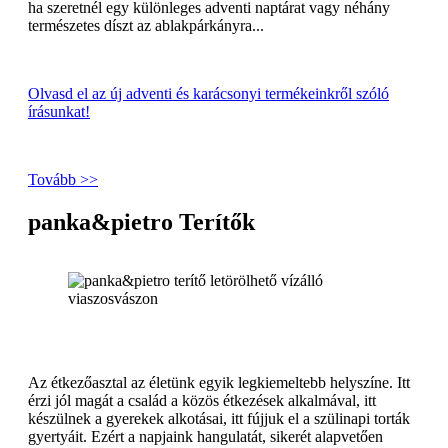
ha szeretnél egy különleges adventi naptárat vagy néhány
természetes díszt az ablakpárkányra...
Olvasd el az új adventi és karácsonyi termékeinkről szóló
írásunkat!
Tovább >>
panka&pietro Terítők
Az étkezőasztal az életünk egyik legkiemeltebb helyszíne. Itt
érzi jól magát a család a közös étkezések alkalmával, itt
készülnek a gyerekek alkotásai, itt fújjuk el a szülinapi torták
gyertyáit. Ezért a napjaink hangulatát, sikerét alapvetően