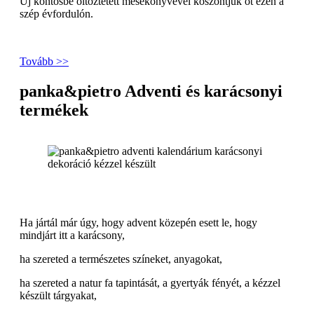
Új köntösbe öltöztetett mesekönyvével köszöntjük őt ezen a
szép évfordulón.
Tovább >>
panka&pietro Adventi és karácsonyi
termékek
Ha jártál már úgy, hogy advent közepén esett le, hogy
mindjárt itt a karácsony,
ha szereted a természetes színeket, anyagokat,
ha szereted a natur fa tapintását, a gyertyák fényét, a kézzel
készült tárgyakat,