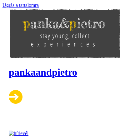
Ugrás a tartalomra
pankaandpietro