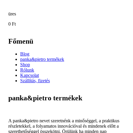
üres
0 Ft
Főmenü
Blog
panka&pietro termékek
Shop
Rólunk
Kapcsolat
Szállítás, fizetés
panka&pietro termékek
A panka&pietro nevet szeretnénk a minőséggel, a praktikus
részletekkel, a folyamatos innovációval és mindenek előtt a
szerethetőséggel összekötni. Örülünk ha minden nap