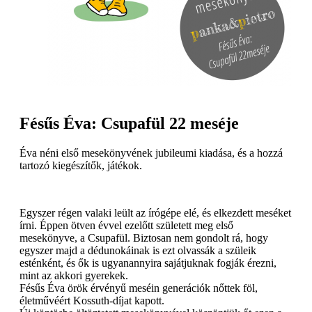
Fésűs Éva: Csupafül 22 meséje
Éva néni első mesekönyvének jubileumi kiadása, és a hozzá
tartozó kiegészítők, játékok.
Egyszer régen valaki leült az írógépe elé, és elkezdett meséket
írni. Éppen ötven évvel ezelőtt született meg első
mesekönyve, a Csupafül. Biztosan nem gondolt rá, hogy
egyszer majd a dédunokáinak is ezt olvassák a szüleik
esténként, és ők is ugyanannyira sajátjuknak fogják érezni,
mint az akkori gyerekek.
Fésűs Éva örök érvényű meséin generációk nőttek föl,
életművéért Kossuth-díjat kapott.