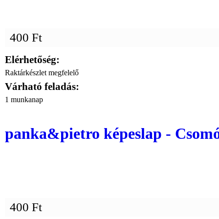
400 Ft
Elérhetőség:
Raktárkészlet megfelelő
Várható feladás:
1 munkanap
panka&pietro képeslap - Csomó
400 Ft