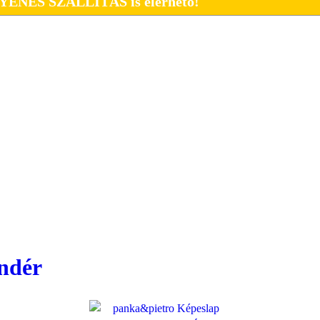
NGYENES SZÁLLÍTÁS is elérhető!
ündér