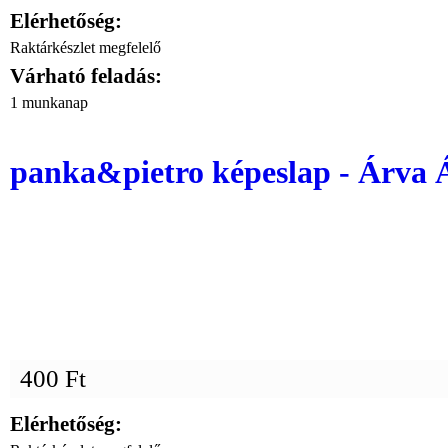
Elérhetőség:
Raktárkészlet megfelelő
Várható feladás:
1 munkanap
panka&pietro képeslap - Árva 
400 Ft
Elérhetőség: