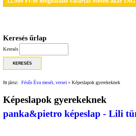
12.000 Ft-ot meghaladó vásárlás esetén akár I
Keresés űrlap
Keresés
Itt jársz
Fésűs Éva meséi, versei
»
Képeslapok gyerekeknek
Képeslapok gyerekeknek
panka&pietro képeslap - Lili t