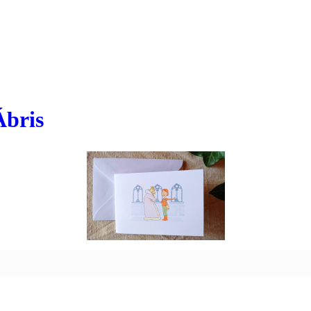
Ábris