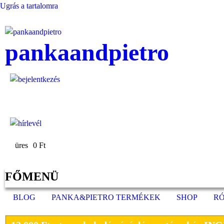
Ugrás a tartalomra
pankaandpietro
üres
0 Ft
FŐMENÜ
BLOG
PANKA&PIETRO TERMÉKEK
SHOP
R