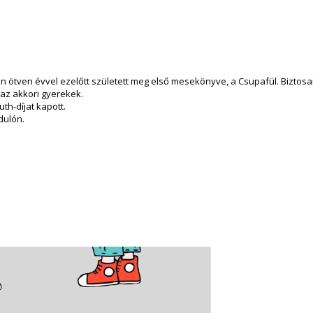
ppen ötven évvel ezelőtt született meg első mesekönyve, a Csupafül. Bizto
 az akkori gyerekek.
th-díjat kapott.
dulón.