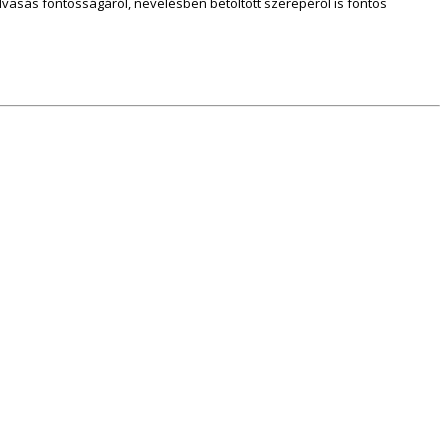
vasás fontosságáról, nevelésben betöltött szerepéről is fontos