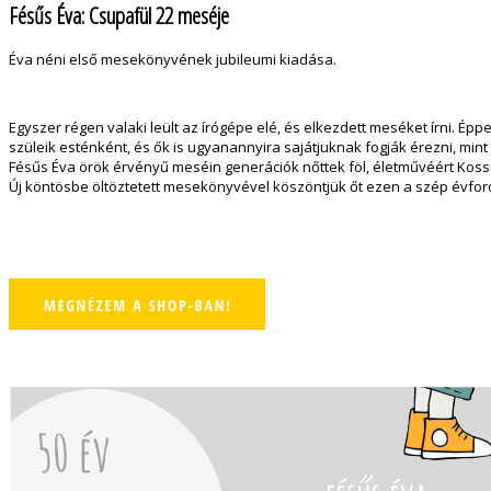
Fésűs Éva: Csupafül 22 meséje
Éva néni első mesekönyvének jubileumi kiadása.
Egyszer régen valaki leült az írógépe elé, és elkezdett meséket írni. É
szüleik esténként, és ők is ugyanannyira sajátjuknak fogják érezni, mint
Fésűs Éva örök érvényű meséin generációk nőttek föl, életművéért Kossu
Új köntösbe öltöztetett mesekönyvével köszöntjük őt ezen a szép évfor