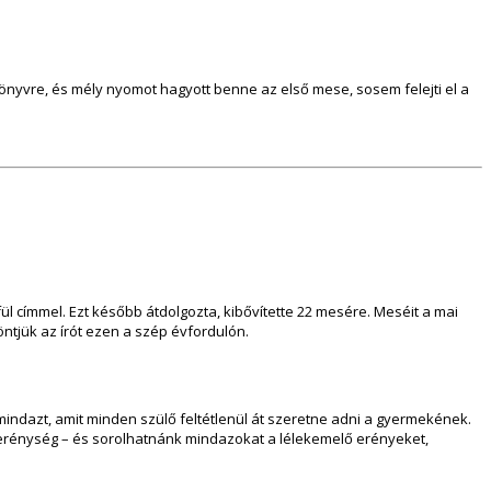
könyvre, és mély nyomot hagyott benne az első mese, sosem felejti el a
címmel. Ezt később átdolgozta, kibővítette 22 mesére. Meséit a mai
öntjük az írót ezen a szép évfordulón.
mindazt, amit minden szülő feltétlenül át szeretne adni a gyermekének.
szerénység – és sorolhatnánk mindazokat a lélekemelő erényeket,