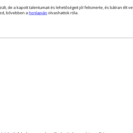
, de a kapott talentumait és lehetőségeit jól felismerte, és bátran élt v
nged, bővebben a
honlapján
olvashattok róla.