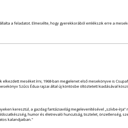
vállalta a feladatot. Elmesélte, hogy gyerekkorából emlékszik erre a mese
lkezdett meséket írni, 1968-ban megjelenet első mesekönyve is Csupafül 
mesekönyv Szűcs Édua rajzai által új köntösbe öltöztetett kiadásával kösz
yeken keresztül, a gazdag fantáziavilág megelevenítésével „szívbe-írja” 
 áldozatkészség, humor és életrevaló huncutság, tisztelet, önzetlenség, 
atos kalandjaiban."