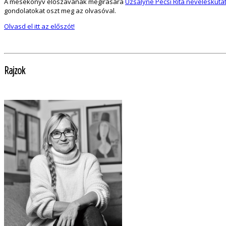
A mesekönyv előszavának megírására
Uzsalyné Pécsi Rita neveléskuta
gondolatokat oszt meg az olvasóval.
Olvasd el itt az előszót!
Rajzok