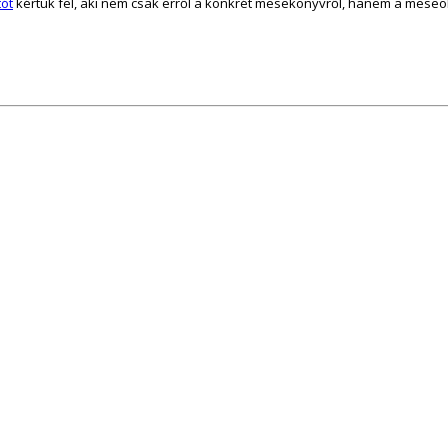
tót
kértük fel, aki nem csak erről a konkrét mesekönyvről, hanem a meseol