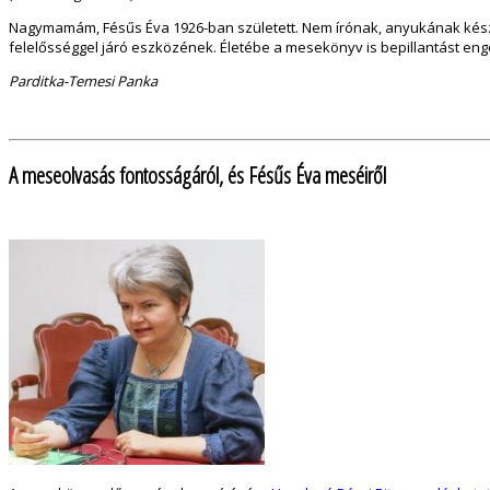
Nagymamám, Fésűs Éva 1926-ban született. Nem írónak, anyukának készült
felelősséggel járó eszközének. Életébe a mesekönyv is bepillantást e
Parditka-Temesi Panka
A meseolvasás fontosságáról, és Fésűs Éva meséiről