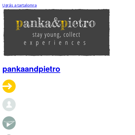
Ugrás a tartalomra
pankaandpietro