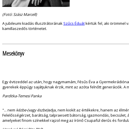
(Fotó: Szász Marcell)
A jubileumi kiadás illusztrátorának
Szűcs Éduát
kértük fel, aki örömmel 
kamillaszedős történetet.
Mesekönyv
Egy évtizeddel az után, hogy nagymamám, Fésűs Éva a Gyermekrádiónak e
gyerekek éppúgy sajátjuknak érzik, mint az azóta felnőtt generációk. A 
Parditka-Temesi Panka
"... nem
kézbe-(vagy észbe)
adja, nem kiokít az értékekre, hanem az élmén
Felelősségérzet, barátság, talpraesett bátorság, igazmondás, becsület,
amelyeket finom színekkel rajzol meg az írónő Csupafül derűs és fordul