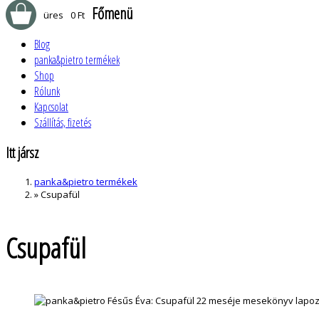
Főmenü
üres
0 Ft
Blog
panka&pietro termékek
Shop
Rólunk
Kapcsolat
Szállítás, fizetés
Itt jársz
panka&pietro termékek
»
Csupafül
Csupafül