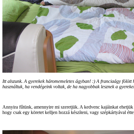
Itt alszunk. A gyerekek háromemeletes ágyban! :) A franciaágy fölöt
használtuk, ha vendégeink voltak, de ha nagyobbak lesznek a gyerekek
Annyira fűtünk, amennyire mi szeretjük. A kedvenc kajáinkat ehetjük re
hogy csak egy köretet kelljen hozzá készíteni, vagy szépkártyával étt