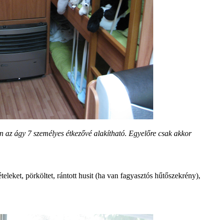
n az ágy 7 személyes étkezővé alakítható. Egyelőre csak akkor
eleket, pörköltet, rántott husit (ha van fagyasztós hűtőszekrény),