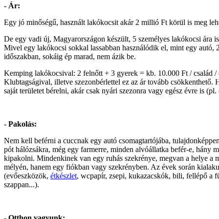
- Ár:
Egy jó minőségű, használt lakókocsit akár 2 millió Ft körül is meg lehe
De egy vadi új, Magyarországon készült, 5 személyes lakókocsi ára is 
Mivel egy lakókocsi sokkal lassabban használódik el, mint egy autó, 20
időszakban, sokáig ép marad, nem ázik be.
Kemping lakókocsival: 2 felnőtt + 3 gyerek = kb. 10.000 Ft / család / 
Klubtagságival, illetve szezonbérlettel ez az ár tovább csökkenthető
saját területet bérelni, akár csak nyári szezonra vagy egész évre is (
- Pakolás:
Nem kell beférni a cuccnak egy autó csomagtartójába, tulajdonképpen 
pót hálózsákra, még egy farmerre, minden alvóállatka befér-e, hány m
kipakolni. Mindenkinek van egy ruhás szekrénye, megvan a helye a m
mélyén, hanem egy fiókban vagy szekrényben. Az évek során kialakul
(evőeszközök,
étkészlet
, wcpapír, zsepi, kukazacskók, bili, fellépő 
szappan...).
- Otthon vagyunk: