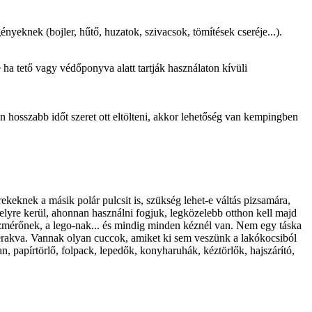
ényeknek (bojler, hűtő, huzatok, szivacsok, tömítések cseréje...).
 ha tető vagy védőponyva alatt tartják használaton kívüli
 hosszabb időt szeret ott eltölteni, akkor lehetőség van kempingben
eknek a másik polár pulcsit is, szükség lehet-e váltás pizsamára,
elyre kerül, ahonnan használni fogjuk, legközelebb otthon kell majd
zmérőnek, a lego-nak... és mindig minden kéznél van. Nem egy táska
erakva. Vannak olyan cuccok, amiket ki sem veszünk a lakókocsiból
, papírtörlő, folpack, lepedők, konyharuhák, kéztörlők, hajszárító,