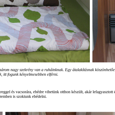
t három nagy szekrény van a ruháinknak. Egy átalakításnak köszönhetőe
, itt fogunk kényelmesebben elférni.
ggel és vacsorára, ebédre vihetünk otthon készült, akár lefagyasztott ét
eremben is szoktunk ebédelni.