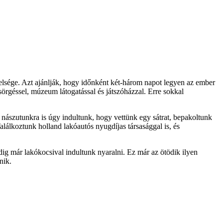
zelsége. Azt ajánlják, hogy időnként két-három napot legyen az ember
csörgéssel, múzeum látogatással és játszóházzal. Erre sokkal
 nászutunkra is úgy indultunk, hogy vettünk egy sátrat, bepakoltunk
alálkoztunk holland lakóautós nyugdíjas társasággal is, és
ig már lakókocsival indultunk nyaralni. Ez már az ötödik ilyen
nik.