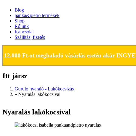
Blog
panka&pietro termékek
FŐMENÜ
Shop
Rólunk
Kapcsolat
Szállítás, fizetés
12.000 Ft-ot meghaladó vásárlás esetén akár INGY
Itt jársz
Guruló nyaraló - Lakókocsizás
»
Nyaralás lakókocsival
Nyaralás lakókocsival