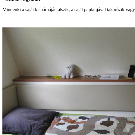
Mindenki a saját kispárnáján alszik, a saját paplanjával takarózik v