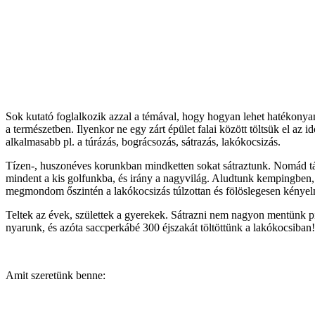
Sok kutató foglalkozik azzal a témával, hogy hogyan lehet hatékonyan
a természetben. Ilyenkor ne egy zárt épület falai között töltsük el az
alkalmasabb pl. a túrázás, bográcsozás, sátrazás, lakókocsizás.
Tízen-, huszonéves korunkban mindketten sokat sátraztunk. Nomád tábo
mindent a kis golfunkba, és irány a nagyvilág. Aludtunk kempingben, ki
megmondom őszintén a lakókocsizás túlzottan és fölöslegesen kényel
Teltek az évek, születtek a gyerekek. Sátrazni nem nagyon mentünk pi
nyarunk, és azóta saccperkábé 300 éjszakát töltöttünk a lakókocsiban
Amit szeretünk benne: