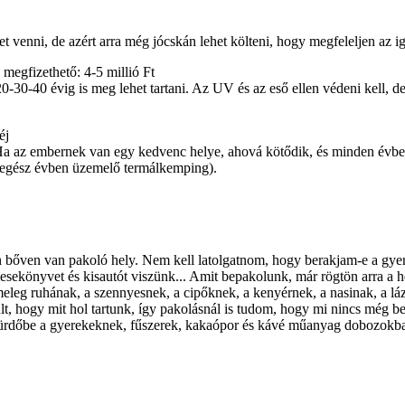
t venni, de azért arra még jócskán lehet költeni, hogy megfeleljen az ig
megfizethető: 4-5 millió Ft
-30-40 évig is meg lehet tartani. Az UV és az eső ellen védeni kell, de
éj
. Ha az embernek van egy kedvenc helye, ahová kötődik, és minden évben
pl. egész évben üzemelő termálkemping).
bőven van pakoló hely. Nem kell latolgatnom, hogy berakjam-e a gyerek
esekönyvet és kisautót viszünk... Amit bepakolunk, már rögtön arra a h
eleg ruhának, a szennyesnek, a cipőknek, a kenyérnek, a nasinak, a lá
t, hogy mit hol tartunk, így pakolásnál is tudom, hogy mi nincs még b
a fürdőbe a gyerekeknek, fűszerek, kakaópor és kávé műanyag dobozokban