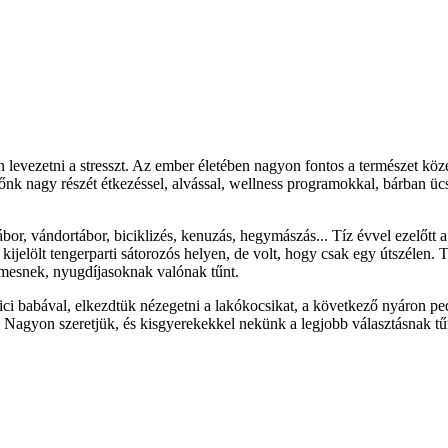
 levezetni a stresszt. Az ember életében nagyon fontos a természet kö
 időnk nagy részét étkezéssel, alvással, wellness programokkal, bárban ü
r, vándortábor, biciklizés, kenuzás, hegymászás... Tíz évvel ezelőtt a
jelölt tengerparti sátorozós helyen, de volt, hogy csak egy útszélen. T
mesnek, nyugdíjasoknak valónak tűnt.
ci babával, elkezdtük nézegetni a lakókocsikat, a következő nyáron ped
! Nagyon szeretjük, és kisgyerekekkel nekünk a legjobb választásnak tű