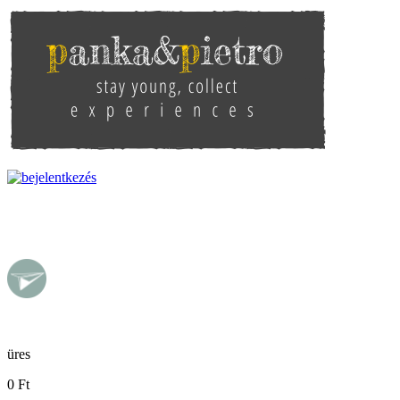
Ugrás a tartalomra
pankaandpietro
üres
0 Ft